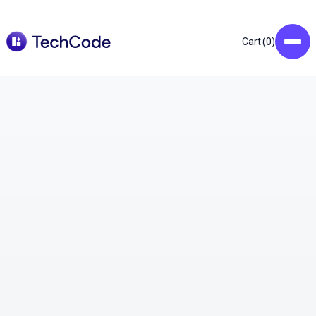
0
Cart (
)