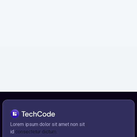
ZipNet
Lorem ipsum dolor amet consectetur morbi tellus
et aliquam molestie velit.
Social media

Lorem ipsum dolor sit amet non sit
id
consectetur dictum.