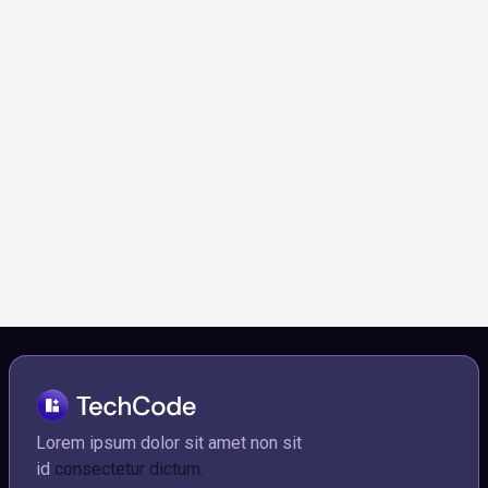
ZipNet
Lorem ipsum dolor amet consectetur morbi tellus
et aliquam molestie velit.
Social media

Lorem ipsum dolor sit amet non sit
id
consectetur dictum.