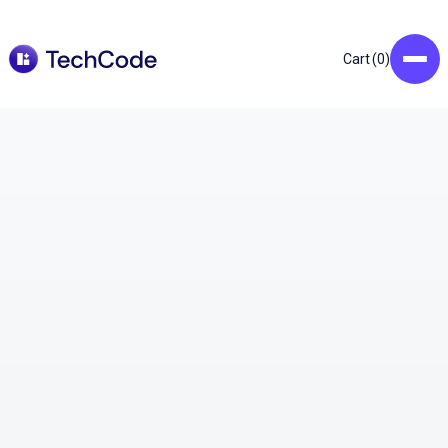
0
Cart (
)