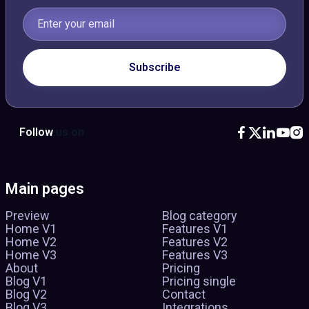
Follow
us on





Main pages
Preview
Blog category
Home V1
Features V1
Home V2
Features V2
Home V3
Features V3
About
Pricing
Blog V1
Pricing single
Blog V2
Contact
Blog V3
Integrations