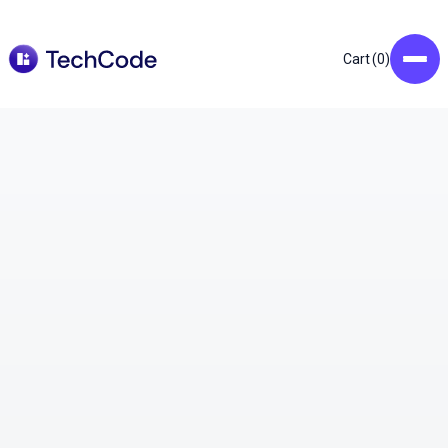
0
Cart (
)