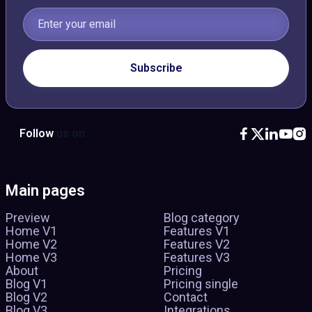
Follow
us on





Main pages
Preview
Blog category
Home V1
Features V1
Home V2
Features V2
Home V3
Features V3
About
Pricing
Blog V1
Pricing single
Blog V2
Contact
Blog V3
Integrations