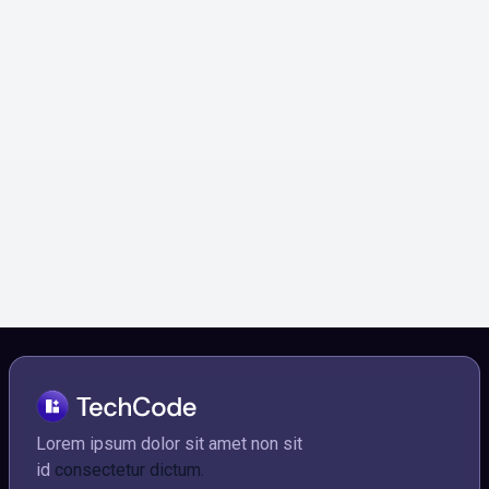
ZipNet
Lorem ipsum dolor amet consectetur morbi tellus
et aliquam molestie velit.
Social media

Lorem ipsum dolor sit amet non sit
id
consectetur dictum.